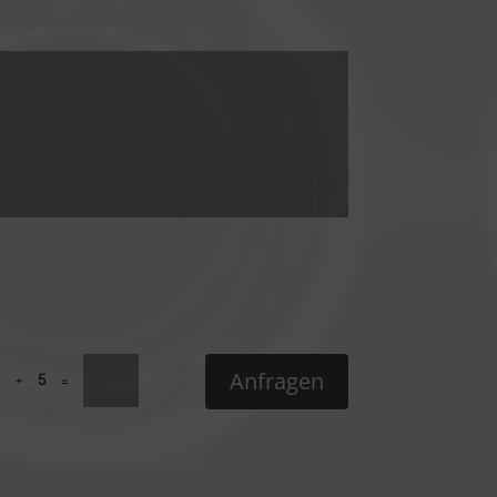
Anfragen
3 + 5
=