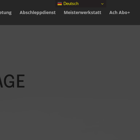
Deutsch
etung
Abschleppdienst
Meisterwerkstatt
Ach Abo+
age