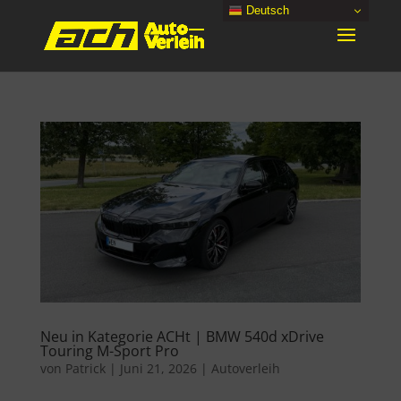
Deutsch
Neu in Kategorie ACHt | BMW 540d xDrive
Touring M-Sport Pro
von
Patrick
|
Juni 21, 2026
|
Autoverleih