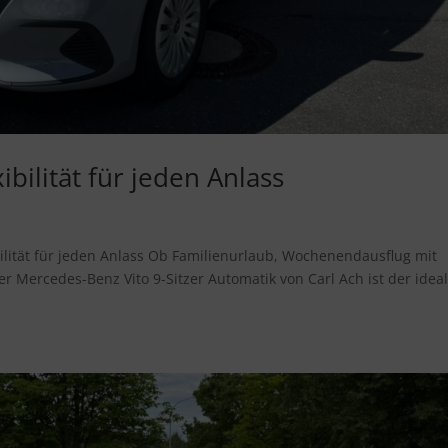
bilität für jeden Anlass
bilität für jeden Anlass Ob Familienurlaub, Wochenendausflug mit
r Mercedes-Benz Vito 9-Sitzer Automatik von Carl Ach ist der idea