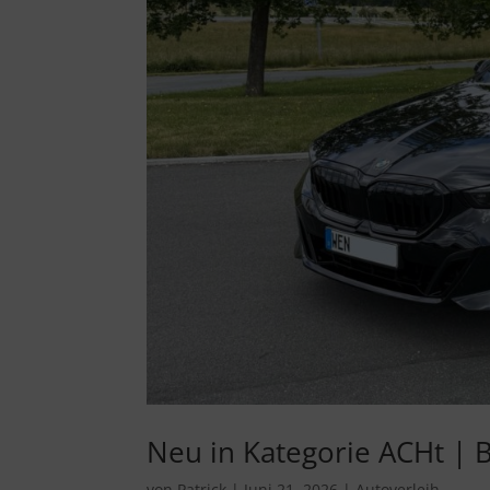
Neu in Kategorie ACHt |
von
Patrick
|
Juni 21, 2026
|
Autoverleih